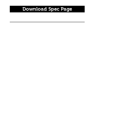
Download Spec Page
Locate a Dealer
FOLLOW US!
Join our mailing list.
Never miss an update.