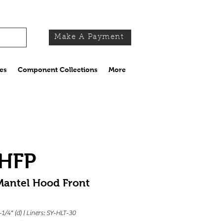
Make A Payment
es
Component Collections
More
HFP
Mantel Hood Front
-1/4" (d) | Liners: SY-HLT-30