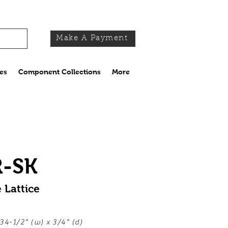
Make A Payment
es
Component Collections
More
-SK
 Lattice
x 34-1/2" (w) x 3/4" (d)