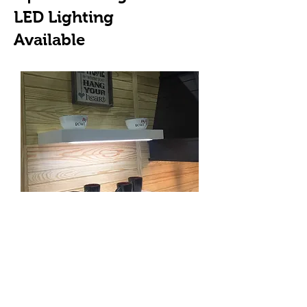
LED Lighting
Available
All
Castlewood Plain Floating
Shelves
are constructed of
hardwood plywood and solid
lumber. Standard height and depth
are 2-1/2" x 10" or 12". Available