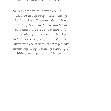
Maple, Red Oak, White Oak
NOTE: These units include the EZ-LOC-
1210-08 heavy duty metal floating
shelf brackets. The brackets utilizes a
specially designed double-headed lag
bolt that slots into the brackets for
adjustability and strength. Brackets
and arms are crafted from high quality
materials for maximum strength and
durability. Weight bearing capacity of
100+ pounds per pair of brackets.
Download Spec Page
Locate a Dealer
FOLLOW US!